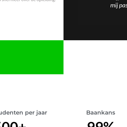
mij pa
udenten per jaar
Baankans
500
+
99
%