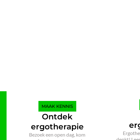
MAAK KENNIS
Ontdek
er
ergotherapie
Ergother
Bezoek een open dag, kom
denkt! Lees