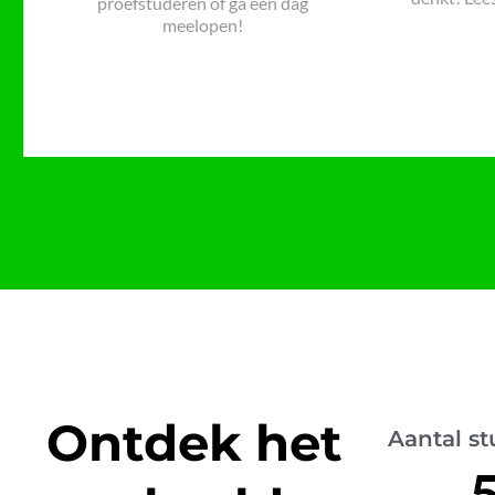
proefstuderen of ga een dag
meelopen!
Ontdek het
Aantal st