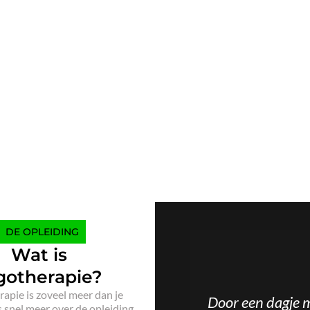
DE OPLEIDING
Wat is
gotherapie?
apie is zoveel meer dan je
Door een dagje me
 snel meer over de opleiding.