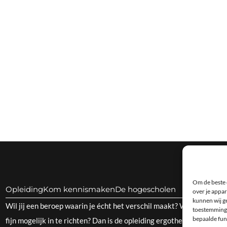
Om de beste 
Opleiding
Kom kennismaken
De hogescholen
over je appar
kunnen wij ge
Wil jij een beroep waarin je écht het verschil maakt? Waarbij je m
toestemming 
bepaalde fun
fijn mogelijk in te richten? Dan is de opleiding ergotherapie de perf