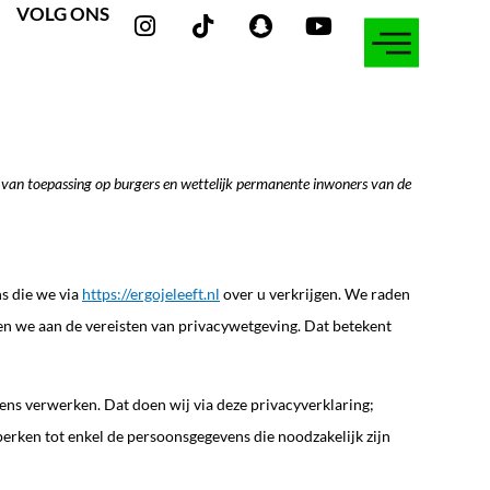
I
T
S
Y
VOLG ONS
n
i
n
o
s
k
a
u
t
t
p
t
a
o
c
u
g
k
h
b
r
a
e
a
t
s van toepassing op burgers en wettelijk permanente inwoners van de
m
s die we via
https://ergojeleeft.nl
over u verkrijgen. We raden
oen we aan de vereisten van privacywetgeving. Dat betekent
ns verwerken. Dat doen wij via deze privacyverklaring;
erken tot enkel de persoonsgegevens die noodzakelijk zijn