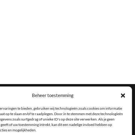
Beheer toestemming
ervaringen te bieden, gebruiken wij technologieën zoals cookies om informatie
aat op te slaan en/of te raadplegen. Door in te stemmen met deze technologieën
gevens zoals surfgedrag of unieke ID's op deze site verwerken. Als je geen
ensen helpt om ondanks beperkingen hun leven zo zelfstandig en
geeft of uw toestemming intrekt, kan dit een nadelige invloed hebben op
cties en mogelijkheden.
ecte keuze voor jou!