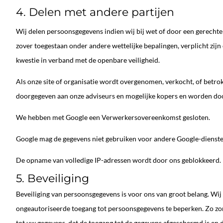
4. Delen met andere partijen
Wij delen persoonsgegevens indien wij bij wet of door een gerechte
zover toegestaan onder andere wettelijke bepalingen, verplicht zij
kwestie in verband met de openbare veiligheid.
Als onze site of organisatie wordt overgenomen, verkocht, of betr
doorgegeven aan onze adviseurs en mogelijke kopers en worden do
We hebben met Google een Verwerkersovereenkomst gesloten.
Google mag de gegevens niet gebruiken voor andere Google-dienste
De opname van volledige IP-adressen wordt door ons geblokkeerd.
5. Beveiliging
Beveiliging van persoonsgegevens is voor ons van groot belang. W
ongeautoriseerde toegang tot persoonsgegevens te beperken. Zo zo
tot uw gegevens, dat de toegang tot de gegevens afgeschermd is en 