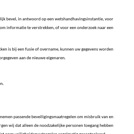
lijk bevel, in antwoord op een wetshandhavingsinstantie, voor
n om informatie te verstrekken, of voor een onderzoek naar een
okken is bij een fusie of overname, kunnen uw gegevens worden
orgegeven aan de nieuwe eigenaren.
n.
ij nemen passende beveiligingsmaatregelen om misbruik van en
rgen wij dat alleen de noodzakelijke personen toegang hebben
dat onze veiligheidsmaatregelen regelmatig gecontroleerd