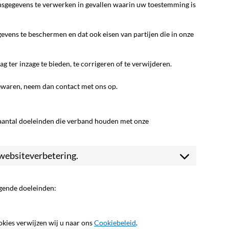
nsgegevens te verwerken in gevallen waarin uw toestemming is
ens te beschermen en dat ook eisen van partijen die in onze
ter inzage te bieden, te corrigeren of te verwijderen.
bewaren, neem dan contact met ons op.
aantal doeleinden die verband houden met onze
 websiteverbetering.
lgende doeleinden:
okies verwijzen wij u naar ons
Cookiebeleid
.