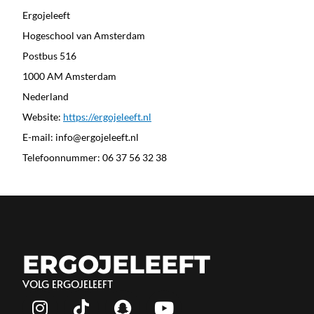
Ergojeleeft
Hogeschool van Amsterdam
Postbus 516
1000 AM Amsterdam
Nederland
Website:
https://ergojeleeft.nl
E-mail:
info@
ergojeleeft.nl
Telefoonnummer: 06 37 56 32 38
ERGOJELEEFT
VOLG ERGOJELEEFT
I
T
S
Y